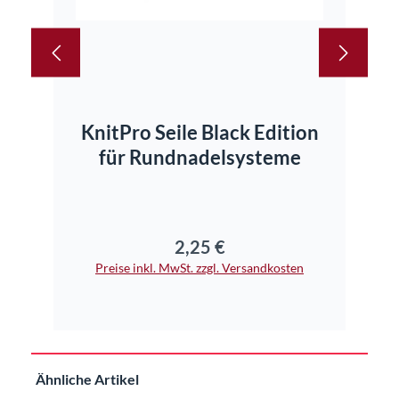
KnitPro Seile Black Edition
für Rundnadelsysteme
2,25 €
Regulärer Preis:
Preise inkl. MwSt. zzgl. Versandkosten
Pr
Produktgalerie überspringen
Ähnliche Artikel