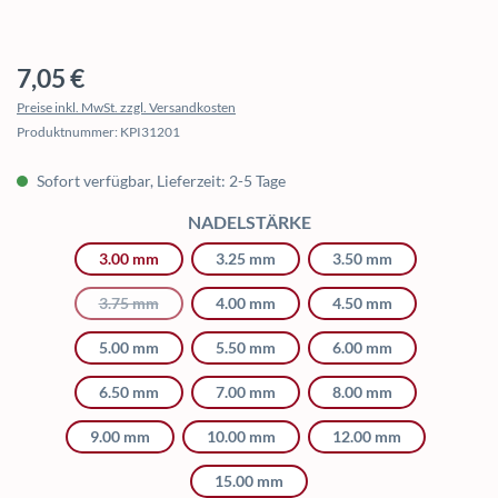
Regulärer Preis:
7,05 €
Preise inkl. MwSt. zzgl. Versandkosten
Produktnummer:
KPI31201
Sofort verfügbar, Lieferzeit: 2-5 Tage
AUSWÄHLEN
NADELSTÄRKE
3.00 mm
3.25 mm
3.50 mm
3.75 mm
(Diese Option ist zurzeit nicht verfügbar.)
4.00 mm
4.50 mm
5.00 mm
5.50 mm
6.00 mm
6.50 mm
7.00 mm
8.00 mm
9.00 mm
10.00 mm
12.00 mm
15.00 mm