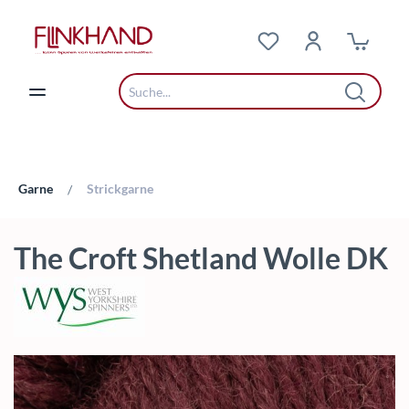
Zum Hauptinhalt springen
Garne
Strickgarne
/
The Croft Shetland Wolle DK
Bildergalerie überspringen