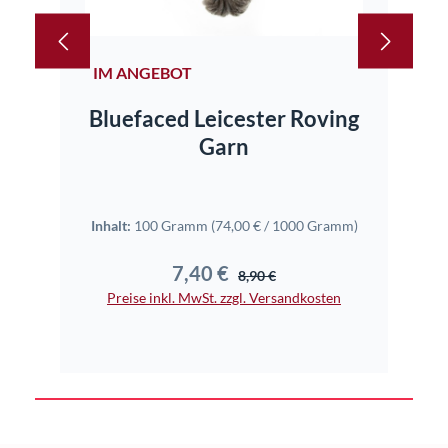
IM ANGEBOT
Th
Bluefaced Leicester Roving
Garn
Inhal
Inhalt:
100 Gramm
(74,00 € / 1000 Gramm)
7,40 €
Verkaufspreis:
Regulärer Preis:
8,90 €
Pr
Preise inkl. MwSt. zzgl. Versandkosten