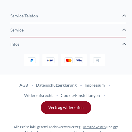
Service Telefon
Service
Infos
Gestaltung und Umsetzung des Online-Shops flinkhand-shop.de durc
AGB
Datenschutzerklärung
Impressum
Widerrufsrecht
Cookie-Einstellungen
Vertrag widerrufen
Alle Preise inkl. gesetzl. Mehrwertsteuer zzgl.
Versandkosten
und ggf.