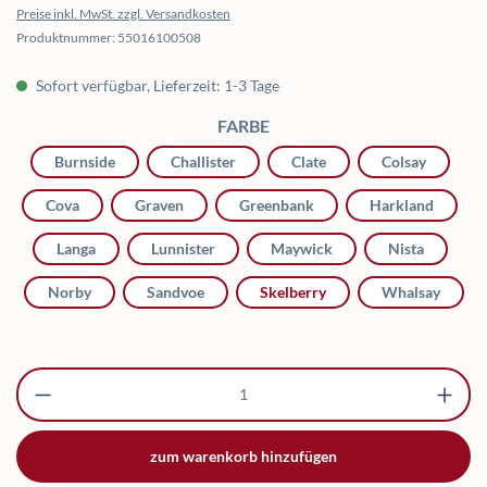
Preise inkl. MwSt. zzgl. Versandkosten
Produktnummer:
55016100508
Sofort verfügbar, Lieferzeit: 1-3 Tage
AUSWÄHLEN
FARBE
Burnside
Challister
Clate
Colsay
Cova
Graven
Greenbank
Harkland
Langa
Lunnister
Maywick
Nista
Norby
Sandvoe
Skelberry
Whalsay
Produkt Anzahl: Gib den gewünschten Wert ei
zum warenkorb hinzufügen