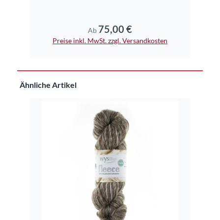
75,00 €
Regulärer Preis:
Ab
Preise inkl. MwSt. zzgl. Versandkosten
Pr
Produktgalerie überspringen
Ähnliche Artikel