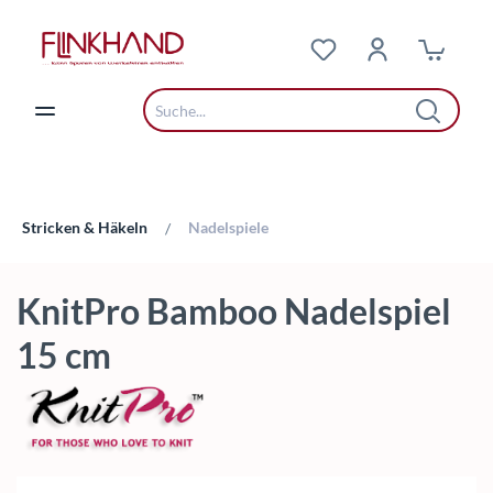
Zum Hauptinhalt springen
Stricken & Häkeln
Nadelspiele
/
KnitPro Bamboo Nadelspiel
15 cm
Bildergalerie überspringen