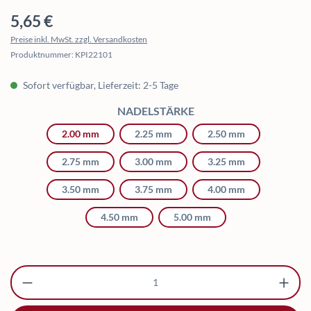
Regulärer Preis:
5,65 €
Preise inkl. MwSt. zzgl. Versandkosten
Produktnummer:
KPI22101
Sofort verfügbar, Lieferzeit: 2-5 Tage
AUSWÄHLEN
NADELSTÄRKE
2.00 mm
2.25 mm
2.50 mm
2.75 mm
3.00 mm
3.25 mm
3.50 mm
3.75 mm
4.00 mm
4.50 mm
5.00 mm
Produkt Anzahl: Gib den gewünschten Wert ei