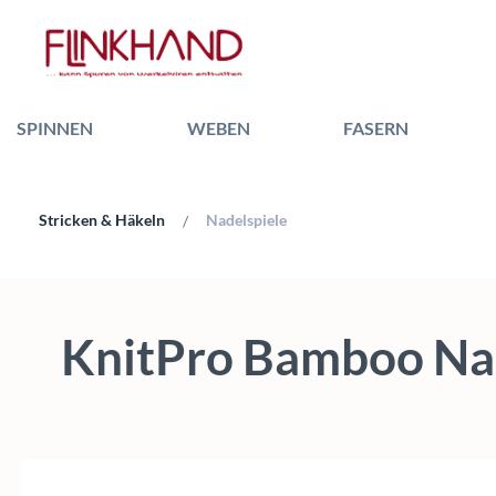
 Hauptinhalt springen
Zur Suche springen
Zur Hauptnavigation springen
SPINNEN
WEBEN
FASERN
Stricken & Häkeln
Nadelspiele
/
KnitPro Bamboo Nad
Bildergalerie überspringen