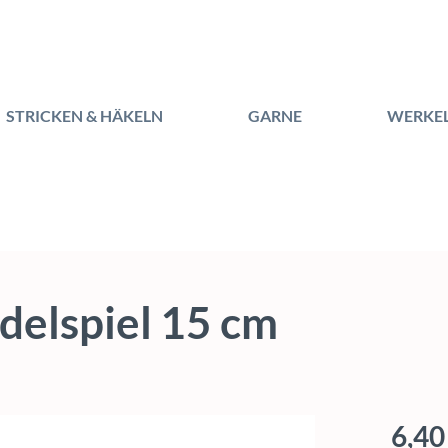
STRICKEN & HÄKELN
GARNE
WERKE
elspiel 15 cm
Regulärer
6,40