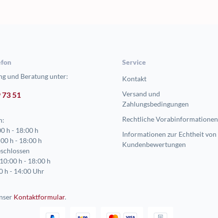
efon
Service
ng und Beratung unter:
Kontakt
Versand und
9 73 51
Zahlungsbedingungen
Rechtliche Vorabinformationen
n:
0 h - 18:00 h
Informationen zur Echtheit von
00 h - 18:00 h
Kundenbewertungen
schlossen
10:00 h - 18:00 h
0 h - 14:00 Uhr
nser
Kontaktformular
.