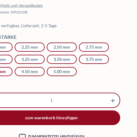
l. MwSt. zzgl. Versandkosten
ummer:
KPI22108
verfügbar, Lieferzeit: 2-5 Tage
AUSWÄHLEN
STÄRKE
 mm
2.25 mm
2.50 mm
2.75 mm
 mm
3.25 mm
3.50 mm
3.75 mm
 mm
4.50 mm
5.00 mm
kt Anzahl: Gib den gewünschten Wert ein o
zum warenkorb hinzufügen
ZUM MERKZETTEL HINZUFÜGEN