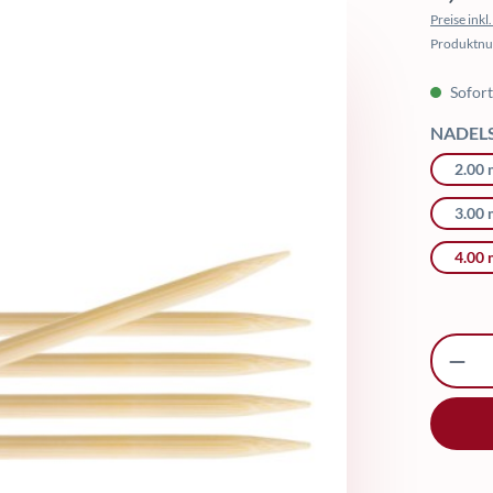
Preise ink
Produktn
Sofort 
NADEL
2.00
3.00
4.00
Produ