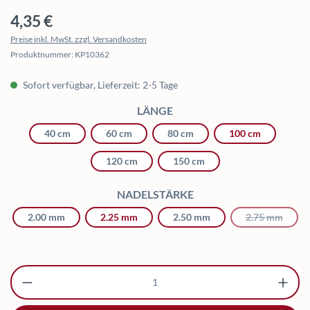
Regulärer Preis:
4,35 €
Preise inkl. MwSt. zzgl. Versandkosten
Produktnummer:
KP10362
Sofort verfügbar, Lieferzeit: 2-5 Tage
AUSWÄHLEN
LÄNGE
40 cm
60 cm
80 cm
100 cm
120 cm
150 cm
AUSWÄHLEN
NADELSTÄRKE
2.00 mm
2.25 mm
2.50 mm
2.75 mm
(Diese 
Produkt Anzahl: Gib den gewünschten Wert ei