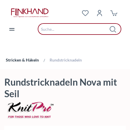
Zum Hauptinhalt springen
Stricken & Häkeln
Rundstricknadeln
/
Rundstricknadeln Nova mit
Seil
Bildergalerie überspringen