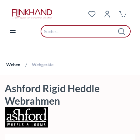
Zum Hauptinhalt springen
Weben
Webgeräte
/
Ashford Rigid Heddle
Webrahmen
Bildergalerie überspringen