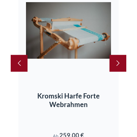
Kromski Harfe Forte
Webrahmen
259,00 €
Regulärer Preis:
Ab