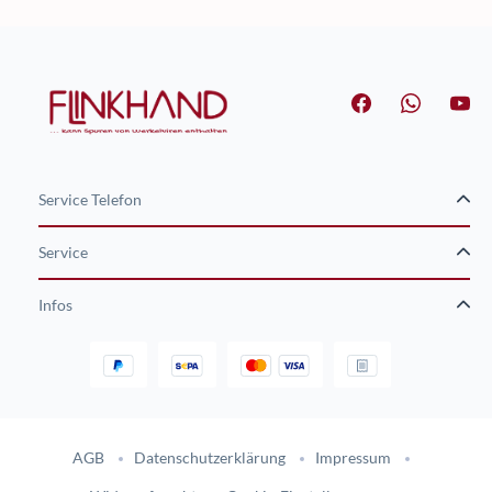
Service Telefon
Service
Infos
Gestaltung und Umsetzung des Online-Shops flinkhand-shop.de durc
AGB
Datenschutzerklärung
Impressum