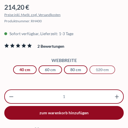
Regulärer Preis:
214,20 €
Preise inkl. MwSt. zzgl. Versandkosten
Produktnummer:
RH400
Sofort verfügbar, Lieferzeit: 1-3 Tage
2 Bewertungen
Durchschnittliche Bewertung von 5 von 5 Sternen
AUSWÄHLEN
WEBBREITE
40 cm
60 cm
80 cm
120 cm
(Diese Option
Produkt Anzahl: Gib den gewünschten Wert ei
zum warenkorb hinzufügen