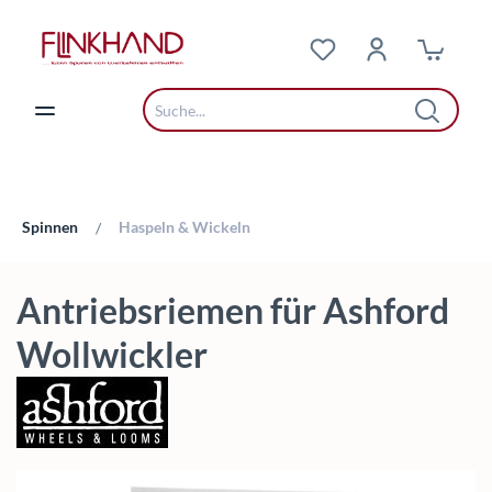
Zum Hauptinhalt springen
Spinnen
Haspeln & Wickeln
/
Antriebsriemen für Ashford
Wollwickler
Bildergalerie überspringen