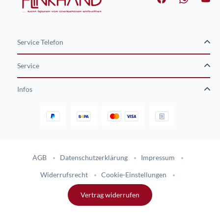
Service Telefon
Service
Infos
Gestaltung und Umsetzung des Online-Shops flinkhand-shop.de durc
AGB
Datenschutzerklärung
Impressum
Widerrufsrecht
Cookie-Einstellungen
Vertrag widerrufen