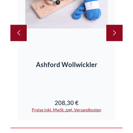
In den Warenkorb
Ashford Wollwickler
208,30 €
Regulärer Preis:
Preise inkl. MwSt. zzgl. Versandkosten
Pr