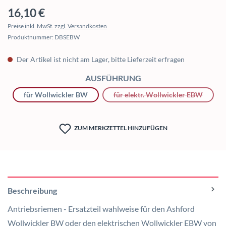
Regulärer Preis:
16,10 €
Preise inkl. MwSt. zzgl. Versandkosten
Produktnummer:
DBSEBW
Der Artikel ist nicht am Lager, bitte Lieferzeit erfragen
AUSWÄHLEN
AUSFÜHRUNG
für Wollwickler BW
für elektr. Wollwickler EBW
(Diese Op
ZUM MERKZETTEL HINZUFÜGEN
Beschreibung
Antriebsriemen - Ersatzteil wahlweise für den Ashford
Wollwickler BW oder den elektrischen Wollwickler EBW von