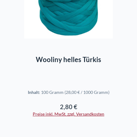
In den Warenkorb
Wooliny helles Türkis
Inhalt:
100 Gramm
(28,00 € / 1000 Gramm)
2,80 €
Regulärer Preis:
Preise inkl. MwSt. zzgl. Versandkosten