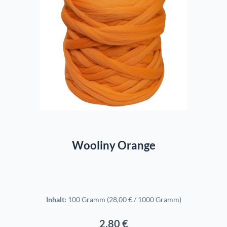
In den Warenkorb
Wooliny Orange
Inhalt:
100 Gramm
(28,00 € / 1000 Gramm)
2,80 €
Regulärer Preis: