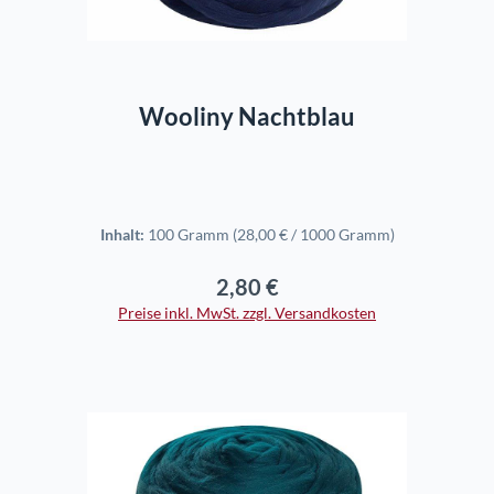
In den Warenkorb
Wooliny Nachtblau
Inhalt:
100 Gramm
(28,00 € / 1000 Gramm)
2,80 €
Regulärer Preis:
Preise inkl. MwSt. zzgl. Versandkosten