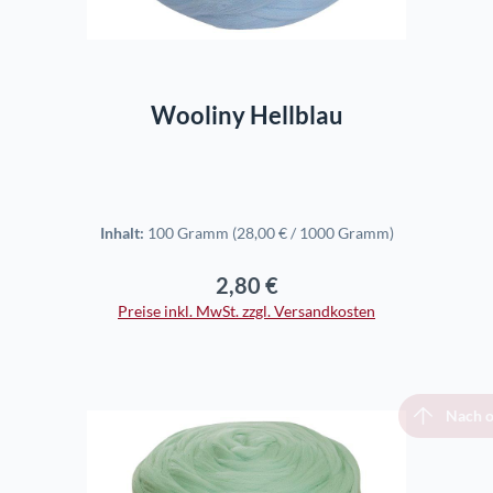
In den Warenkorb
Wooliny Hellblau
Inhalt:
100 Gramm
(28,00 € / 1000 Gramm)
2,80 €
Regulärer Preis:
Preise inkl. MwSt. zzgl. Versandkosten
Nach 