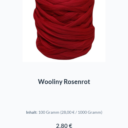
In den Warenkorb
Wooliny Rosenrot
Inhalt:
100 Gramm
(28,00 € / 1000 Gramm)
2,80 €
Regulärer Preis: