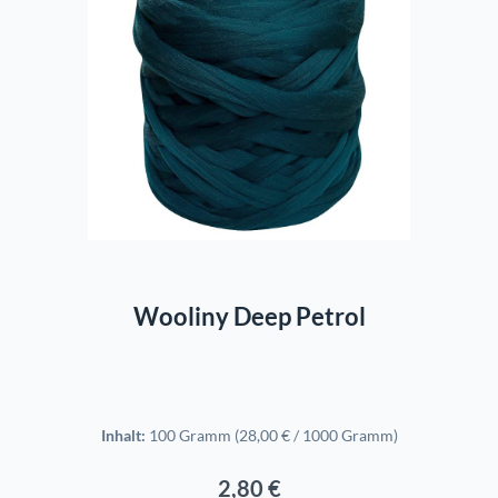
In den Warenkorb
Wooliny Deep Petrol
Inhalt:
100 Gramm
(28,00 € / 1000 Gramm)
2,80 €
Regulärer Preis: