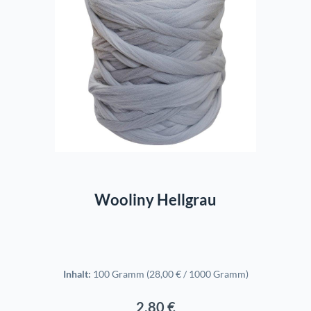
In den Warenkorb
Wooliny Hellgrau
Inhalt:
100 Gramm
(28,00 € / 1000 Gramm)
2,80 €
Regulärer Preis: