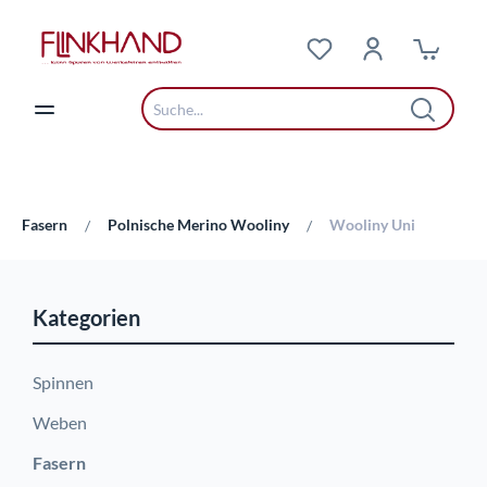
Zum Hauptinhalt springen
Fasern
Polnische Merino Wooliny
Wooliny Uni
/
/
Kategorien
Spinnen
Weben
Fasern