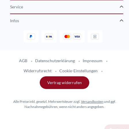
Service
Infos
Gestaltung und Umsetzung des Online-Shops flinkhand-shop.de durc
AGB
Datenschutzerklärung
Impressum
Widerrufsrecht
Cookie-Einstellungen
Vertrag widerrufen
Alle Preise inkl. gesetzl. Mehrwertsteuer zzgl.
Versandkosten
und ggf.
Nachnahmegebühren, wenn nicht anders angegeben.