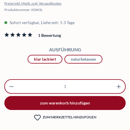
Preise inkl. MwSt. zzgl. Versandkosten
Produktnummer:
KSW3L
Sofort verfügbar, Lieferzeit: 1-3 Tage
1 Bewertung
Durchschnittliche Bewertung von 5 von 5 Sternen
AUSWÄHLEN
AUSFÜHRUNG
klar lackiert
naturbelassen
Produkt Anzahl: Gib den gewünschten Wert ei
zum warenkorb hinzufügen
ZUM MERKZETTEL HINZUFÜGEN