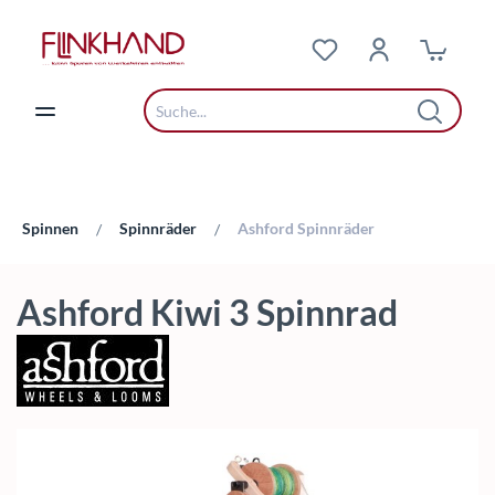
Zum Hauptinhalt springen
Spinnen
Spinnräder
Ashford Spinnräder
/
/
Ashford Kiwi 3 Spinnrad
Bildergalerie überspringen