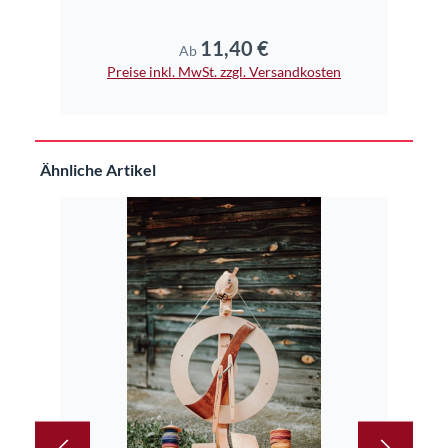
11,40 €
Regulärer Preis:
Ab
Preise inkl. MwSt. zzgl. Versandkosten
Pr
Produktgalerie überspringen
Ähnliche Artikel