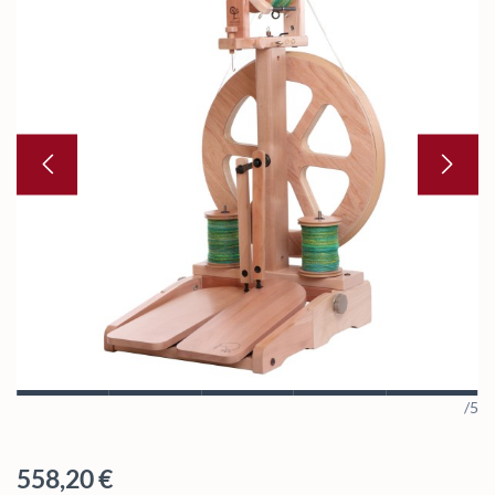
/5
Regulärer Preis:
558,20 €