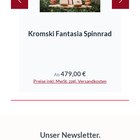
Kromski Fantasia Spinnrad
479,00 €
Regulärer Preis:
Ab
Preise inkl. MwSt. zzgl. Versandkosten
Pr
Unser Newsletter.