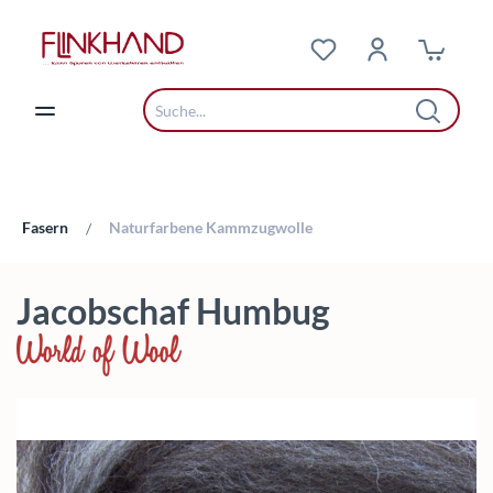
Zum Hauptinhalt springen
Fasern
Naturfarbene Kammzugwolle
/
Jacobschaf Humbug
Bildergalerie überspringen