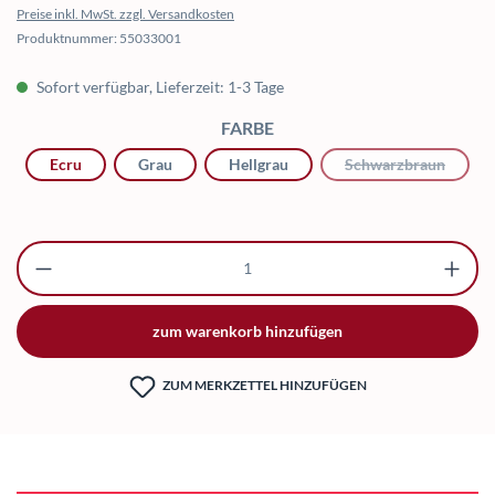
Preise inkl. MwSt. zzgl. Versandkosten
Produktnummer:
55033001
Sofort verfügbar, Lieferzeit: 1-3 Tage
AUSWÄHLEN
FARBE
Ecru
Grau
Hellgrau
Schwarzbraun
(Diese Op
Produkt Anzahl: Gib den gewünschten Wert ei
zum warenkorb hinzufügen
ZUM MERKZETTEL HINZUFÜGEN