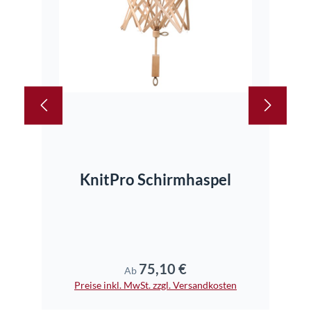
KnitPro Schirmhaspel
Kn
75,10 €
Regulärer Preis:
Ab
Preise inkl. MwSt. zzgl. Versandkosten
Pr