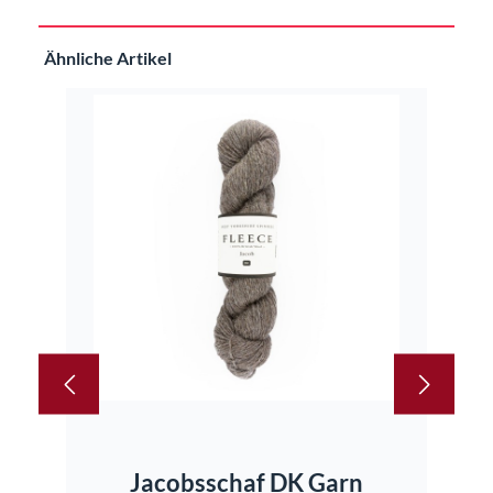
Produktgalerie überspringen
Ähnliche Artikel
IM
Jacobsschaf DK Garn
Bl