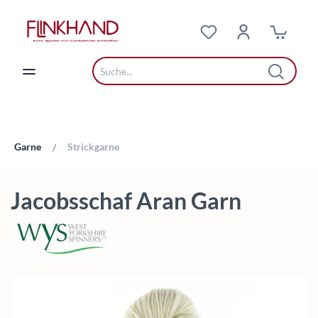
Zum Hauptinhalt springen
Garne
Strickgarne
/
Jacobsschaf Aran Garn
Bildergalerie überspringen