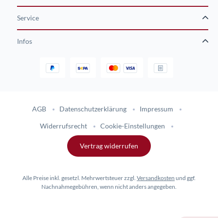
Service
Infos
Gestaltung und Umsetzung des Online-Shops flinkhand-shop.de durc
AGB
Datenschutzerklärung
Impressum
Widerrufsrecht
Cookie-Einstellungen
Vertrag widerrufen
Alle Preise inkl. gesetzl. Mehrwertsteuer zzgl.
Versandkosten
und ggf.
Nachnahmegebühren, wenn nicht anders angegeben.