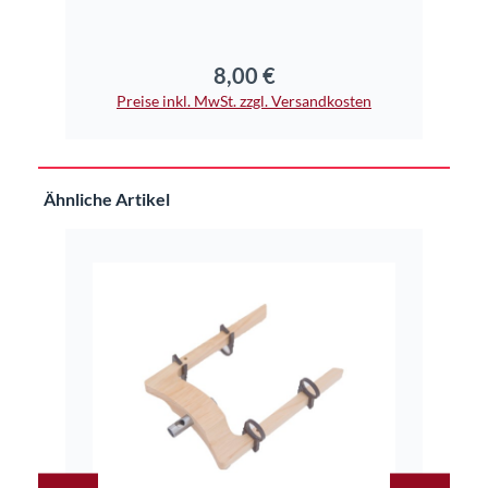
8,00 €
Regulärer Preis:
Preise inkl. MwSt. zzgl. Versandkosten
Pr
Produktgalerie überspringen
Ähnliche Artikel