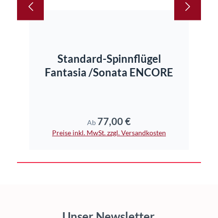
Standard-Spinnflügel
Fantasia /Sonata ENCORE
77,00 €
Regulärer Preis:
Ab
Preise inkl. MwSt. zzgl. Versandkosten
Unser Newsletter.