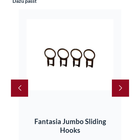
Dazu passt
In den Warenkorb
Fantasia Jumbo Sliding
Kr
Hooks