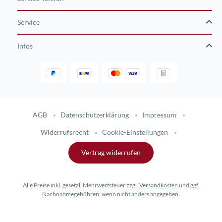
Service
Infos
Gestaltung und Umsetzung des Online-Shops flinkhand-shop.de durc
AGB
Datenschutzerklärung
Impressum
Widerrufsrecht
Cookie-Einstellungen
Vertrag widerrufen
Alle Preise inkl. gesetzl. Mehrwertsteuer zzgl.
Versandkosten
und ggf.
Nachnahmegebühren, wenn nicht anders angegeben.