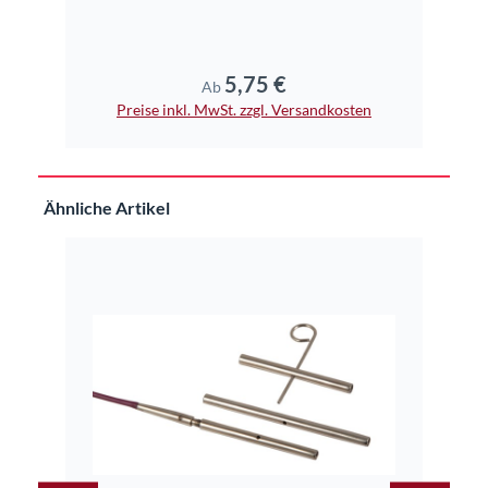
5,75 €
Regulärer Preis:
Ab
Preise inkl. MwSt. zzgl. Versandkosten
Pr
Produktgalerie überspringen
Ähnliche Artikel