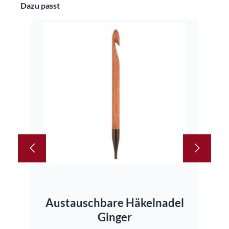
Produktgalerie überspringen
Dazu passt
Austauschbare Häkelnadel
Ginger
R