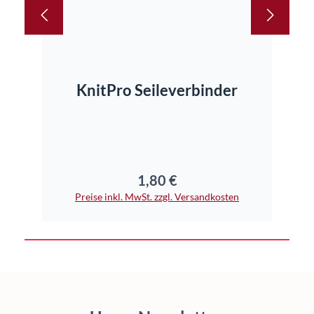
In den Warenkorb
KnitPro Seileverbinder
Kn
1,80 €
Regulärer Preis:
Preise inkl. MwSt. zzgl. Versandkosten
Pr