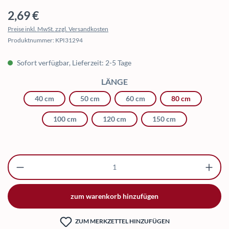
Regulärer Preis:
2,69 €
Preise inkl. MwSt. zzgl. Versandkosten
Produktnummer:
KPI31294
Sofort verfügbar, Lieferzeit: 2-5 Tage
AUSWÄHLEN
LÄNGE
40 cm
50 cm
60 cm
80 cm
100 cm
120 cm
150 cm
Produkt Anzahl: Gib den gewünschten Wert ei
zum warenkorb hinzufügen
ZUM MERKZETTEL HINZUFÜGEN