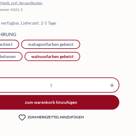
l. MwSt. zzgl. Versandkosten
ummer:
KS21.3
verfügbar, Lieferzeit: 2-5 Tage
AUSWÄHLEN
HRUNG
lackiert
mahagonifarben gebeizt
belassen
walnussfarben gebeizt
kt Anzahl: Gib den gewünschten Wert ein o
zum warenkorb hinzufügen
ZUM MERKZETTEL HINZUFÜGEN