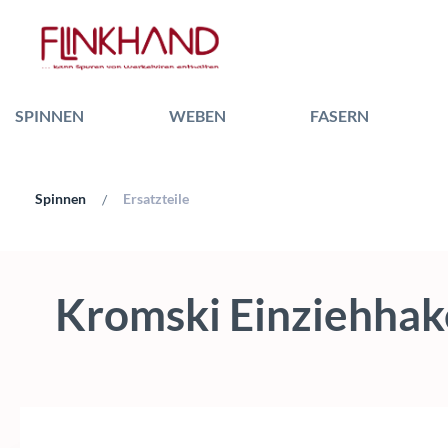
 Hauptinhalt springen
Zur Suche springen
Zur Hauptnavigation springen
SPINNEN
WEBEN
FASERN
Spinnen
Ersatzteile
/
Kromski Einziehhak
Bildergalerie überspringen