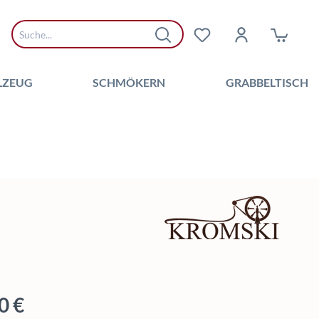
LZEUG
SCHMÖKERN
GRABBELTISCH
 Preis:
0 €