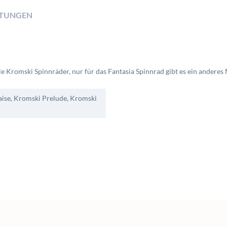
TUNGEN
e Kromski Spinnräder, nur für das Fantasia Spinnrad gibt es ein anderes 
aise, Kromski Prelude, Kromski