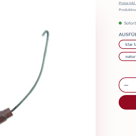
Preise ink
Produktn
Sofort 
AUSFÜ
klar 
natur
Produ