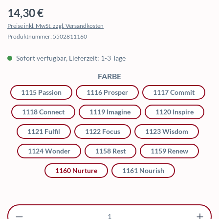
Regulärer Preis:
14,30 €
Preise inkl. MwSt. zzgl. Versandkosten
Produktnummer:
5502811160
Sofort verfügbar, Lieferzeit: 1-3 Tage
AUSWÄHLEN
FARBE
1115 Passion
1116 Prosper
1117 Commit
1118 Connect
1119 Imagine
1120 Inspire
1121 Fulfil
1122 Focus
1123 Wisdom
1124 Wonder
1158 Rest
1159 Renew
1160 Nurture
1161 Nourish
Produkt Anzahl: Gib den gewünschten Wert ei