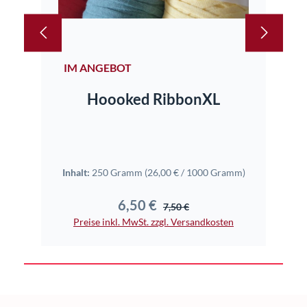
IM ANGEBOT
Hoooked RibbonXL
Inhal
Inhalt:
250 Gramm
(26,00 € / 1000 Gramm)
6,50 €
Verkaufspreis:
Regulärer Preis:
7,50 €
Pr
Preise inkl. MwSt. zzgl. Versandkosten