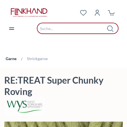
Zum Hauptinhalt springen
Garne
Strickgarne
/
RE:TREAT Super Chunky
Roving
Bildergalerie überspringen