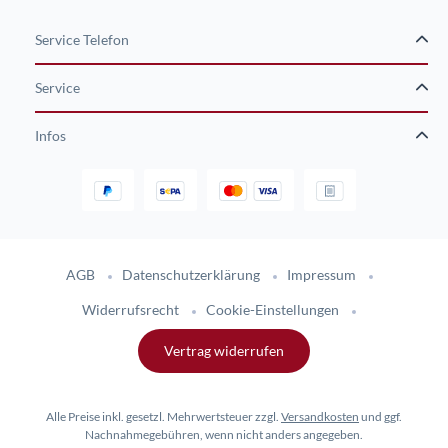
Service Telefon
Service
Infos
Gestaltung und Umsetzung des Online-Shops flinkhand-shop.de durc
AGB
Datenschutzerklärung
Impressum
Widerrufsrecht
Cookie-Einstellungen
Vertrag widerrufen
Alle Preise inkl. gesetzl. Mehrwertsteuer zzgl.
Versandkosten
und ggf.
Nachnahmegebühren, wenn nicht anders angegeben.