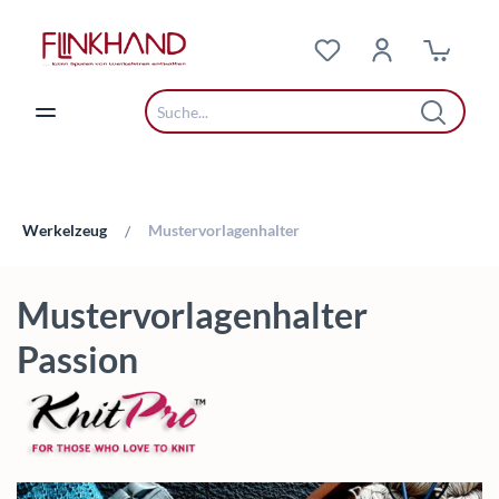
Zum Hauptinhalt springen
Werkelzeug
Mustervorlagenhalter
/
Mustervorlagenhalter
Passion
Bildergalerie überspringen