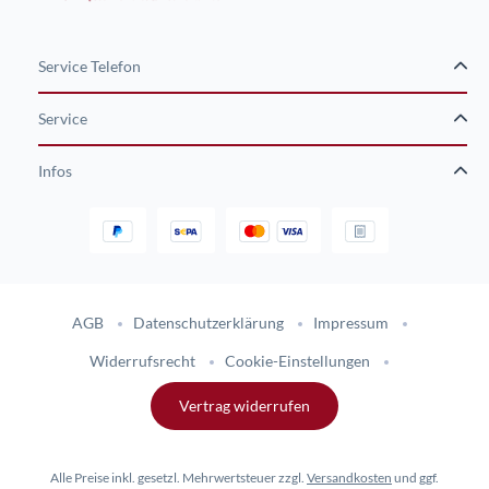
Service Telefon
Service
Infos
Gestaltung und Umsetzung des Online-Shops flinkhand-shop.de durc
AGB
Datenschutzerklärung
Impressum
Widerrufsrecht
Cookie-Einstellungen
Vertrag widerrufen
Alle Preise inkl. gesetzl. Mehrwertsteuer zzgl.
Versandkosten
und ggf.