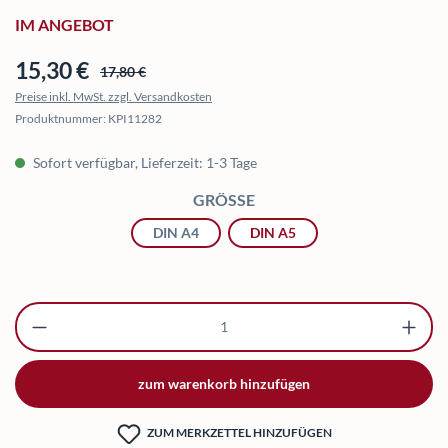
IM ANGEBOT
Verkaufspreis:
15,30 €
Regulärer Preis:
17,80 €
Preise inkl. MwSt. zzgl. Versandkosten
Produktnummer:
KPI11282
Sofort verfügbar, Lieferzeit: 1-3 Tage
AUSWÄHLEN
GRÖSSE
DIN A4
DIN A5
Produkt Anzahl: Gib den gewünschten Wert ei
zum warenkorb hinzufügen
ZUM MERKZETTEL HINZUFÜGEN