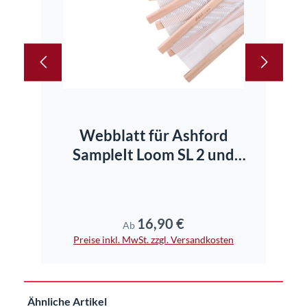
Webblatt für Ashford
SampleIt Loom SL 2 und
SL25
16,90 €
Regulärer Preis:
Ab
Preise inkl. MwSt. zzgl. Versandkosten
Pr
Produktgalerie überspringen
Ähnliche Artikel