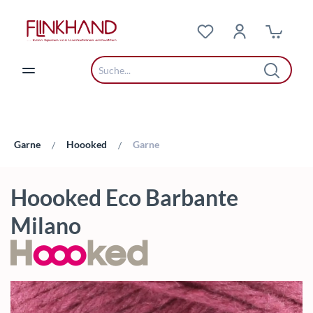
Zum Hauptinhalt springen
Garne
Hoooked
Garne
/
/
Hoooked Eco Barbante
Milano
Bildergalerie überspringen