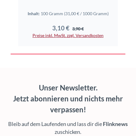
Inhalt:
100 Gramm
(31,00 € / 1000 Gramm)
Inhal
3,10 €
Verkaufspreis:
Regulärer Preis:
3,90 €
Preise inkl. MwSt. zzgl. Versandkosten
Pr
Unser Newsletter.
Jetzt abonnieren und nichts mehr
verpassen!
Bleib auf dem Laufenden und lass dir die
Flinknews
zuschicken.