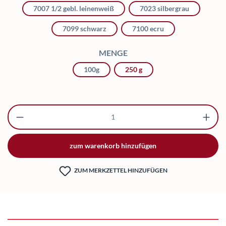
7007 1/2 gebl. leinenweiß
7023 silbergrau
7099 schwarz
7100 ecru
AUSWÄHLEN
MENGE
100g
250 g
Produkt Anzahl: Gib den gewünschten Wert ei
zum warenkorb hinzufügen
ZUM MERKZETTEL HINZUFÜGEN