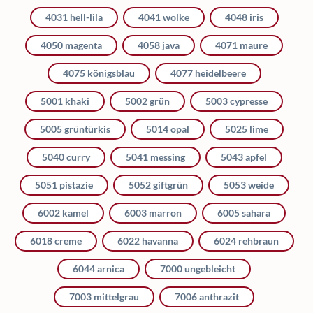
4031 hell-lila
4041 wolke
4048 iris
4050 magenta
4058 java
4071 maure
4075 königsblau
4077 heidelbeere
5001 khaki
5002 grün
5003 cypresse
5005 grüntürkis
5014 opal
5025 lime
5040 curry
5041 messing
5043 apfel
5051 pistazie
5052 giftgrün
5053 weide
6002 kamel
6003 marron
6005 sahara
6018 creme
6022 havanna
6024 rehbraun
6044 arnica
7000 ungebleicht
7003 mittelgrau
7006 anthrazit