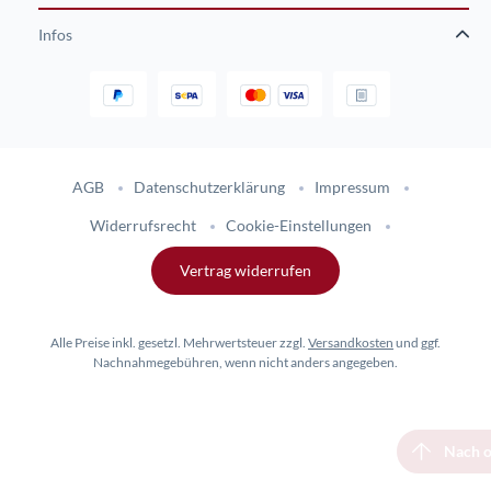
Infos
Gestaltung und Umsetzung des Online-Shops flinkhand-shop.de durc
AGB
Datenschutzerklärung
Impressum
Widerrufsrecht
Cookie-Einstellungen
Vertrag widerrufen
Alle Preise inkl. gesetzl. Mehrwertsteuer zzgl.
Versandkosten
und ggf.
Nachnahmegebühren, wenn nicht anders angegeben.
Nach 