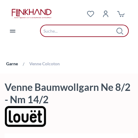
Zum Hauptinhalt springen
Garne
Venne Colcoton
/
Venne Baumwollgarn Ne 8/2
- Nm 14/2
Bildergalerie überspringen