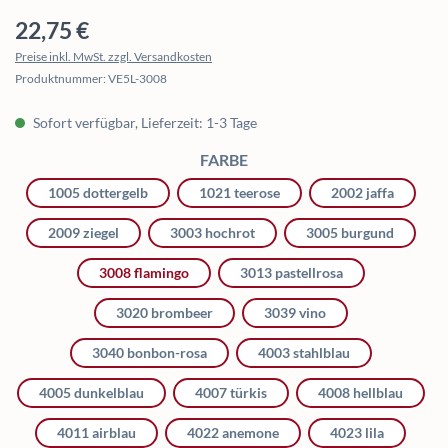
Regulärer Preis:
22,75 €
Preise inkl. MwSt. zzgl. Versandkosten
Produktnummer:
VE5L-3008
Sofort verfügbar, Lieferzeit: 1-3 Tage
AUSWÄHLEN
FARBE
1005 dottergelb
1021 teerose
2002 jaffa
2009 ziegel
3003 hochrot
3005 burgund
3008 flamingo
3013 pastellrosa
3020 brombeer
3039 vino
3040 bonbon-rosa
4003 stahlblau
4005 dunkelblau
4007 türkis
4008 hellblau
4011 airblau
4022 anemone
4023 lila