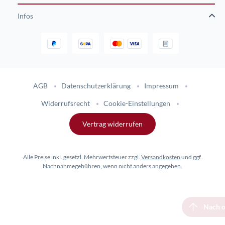
Infos
Gestaltung und Umsetzung des Online-Shops flinkhand-shop.de durc
AGB
Datenschutzerklärung
Impressum
Widerrufsrecht
Cookie-Einstellungen
Vertrag widerrufen
Alle Preise inkl. gesetzl. Mehrwertsteuer zzgl.
Versandkosten
und ggf.
Nachnahmegebühren, wenn nicht anders angegeben.
Nach 