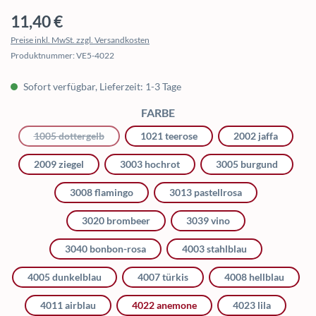
Regulärer Preis:
11,40 €
Preise inkl. MwSt. zzgl. Versandkosten
Produktnummer:
VE5-4022
Sofort verfügbar, Lieferzeit: 1-3 Tage
AUSWÄHLEN
FARBE
1005 dottergelb
(Diese Option ist zurzeit nicht verfügbar.)
1021 teerose
2002 jaffa
2009 ziegel
3003 hochrot
3005 burgund
3008 flamingo
3013 pastellrosa
3020 brombeer
3039 vino
3040 bonbon-rosa
4003 stahlblau
4005 dunkelblau
4007 türkis
4008 hellblau
4011 airblau
4022 anemone
4023 lila