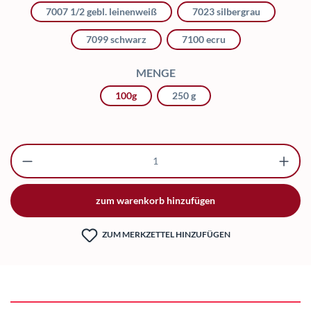
7007 1/2 gebl. leinenweiß
7023 silbergrau
7099 schwarz
7100 ecru
AUSWÄHLEN
MENGE
100g
250 g
Produkt Anzahl: Gib den gewünschten Wert ei
zum warenkorb hinzufügen
ZUM MERKZETTEL HINZUFÜGEN