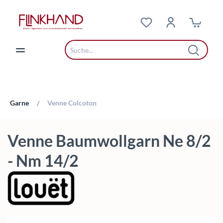
Zum Hauptinhalt springen
Garne
Venne Colcoton
/
Venne Baumwollgarn Ne 8/2
- Nm 14/2
Bildergalerie überspringen